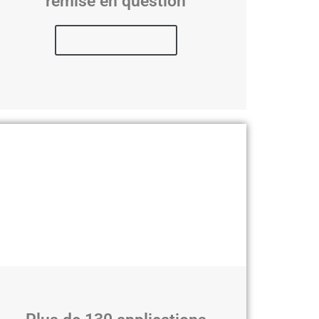
remise en question
Regarder le replay